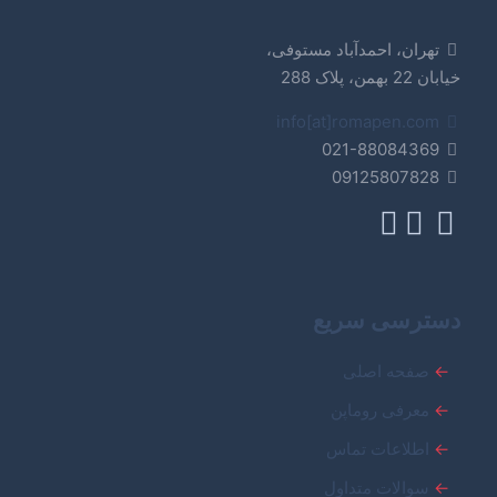
تهران، احمدآباد مستوفی،
خیابان 22 بهمن، پلاک 288
info[at]romapen.com
021-88084369
09125807828
دسترسی سریع
←
صفحه اصلی
←
معرفی روماپن
←
اطلاعات تماس
←
سوالات متداول