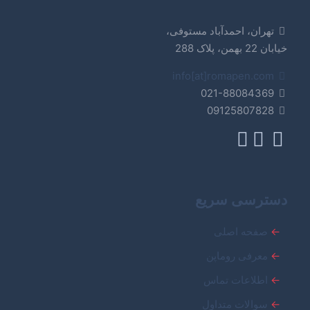
تهران، احمدآباد مستوفی،
خیابان 22 بهمن، پلاک 288
info[at]romapen.com
021-88084369
09125807828
دسترسی سریع
←
صفحه اصلی
←
معرفی روماپن
←
اطلاعات تماس
←
سوالات متداول