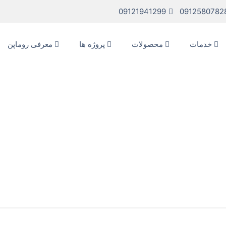
09121941299
0912580782
خدمات
محصولات
پروژه ها
معرفی روماپن
توری پلیسه
خانه
مقالات آموزشی
توری پلیسه