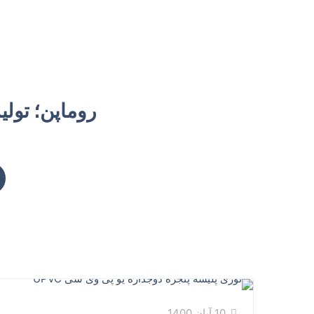
روماپن؛ تولید کنن
10 آبان 1400