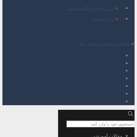
←
درب دوجداره آلومینیومی
←
توری پلیسه
🡧
طراحی وبسایت و سئو ایما
مقالات آموزشی