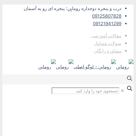
درب و پنجره دوجداره روماپِن؛ پنجره ای رو به آسمان
09125807828
09121941299
مقالات آموزشی
سولات متداول
مشاوره رایگان
✕