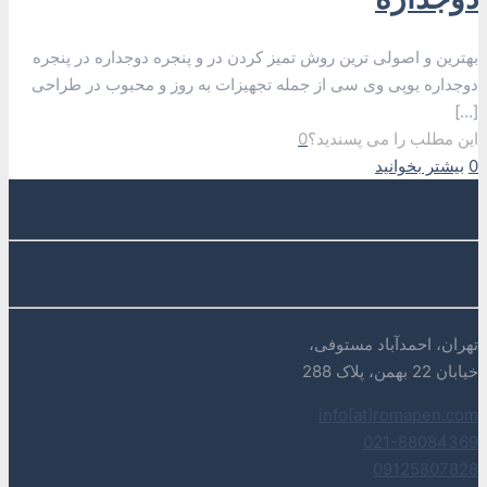
بهترین و اصولی ترین روش تمیز کردن در و پنجره دوجداره در پنجره
دوجداره یوپی وی سی از جمله تجهیزات به روز و محبوب در طراحی
[…]
این مطلب را می پسندید؟
0
0
بیشتر بخوانید
تهران، احمدآباد مستوفی،
خیابان 22 بهمن، پلاک 288
info[at]romapen.com
021-88084369
09125807828