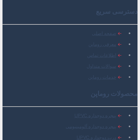
دسترسی سریع
←
صفحه اصلی
←
معرفی روماپن
←
اطلاعات تماس
←
سوالات متداول
←
خدمات روماپن
محصولات روماپن
←
پنجره دوجداره UPVC
←
پنجره دوجداره آلومینیومی
←
درب دوجداره UPVC