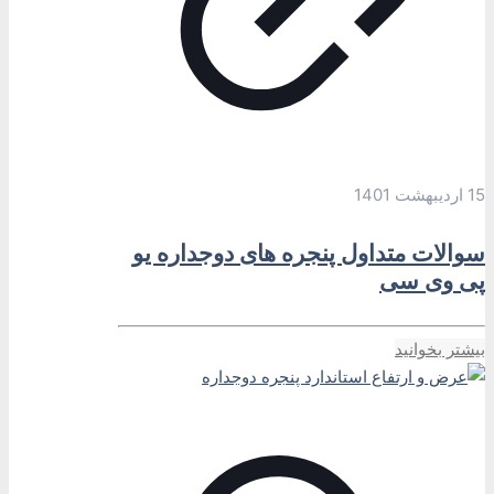
15 اردیبهشت 1401
سوالات متداول پنجره های دوجداره یو
پی وی سی
بیشتر بخوانید