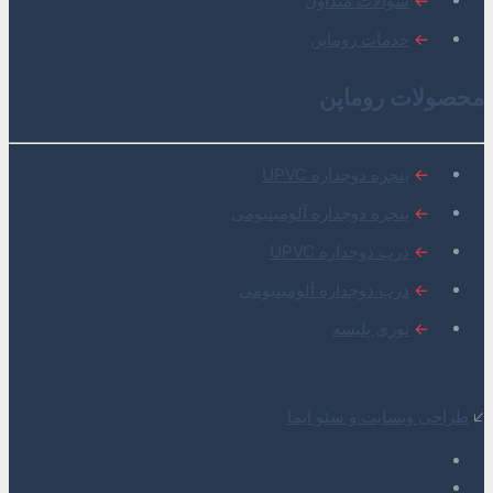
←
سوالات متداول
←
خدمات روماپن
محصولات روماپن
←
پنجره دوجداره UPVC
←
پنجره دوجداره آلومینیومی
←
درب دوجداره UPVC
←
درب دوجداره آلومینیومی
←
توری پلیسه
🡧
طراحی وبسایت و سئو ایما