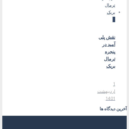
0
نقش پلی
آمید در
پنجره
ترمال
بریک
1
اردیبهشت
1401
آخرین دیدگاه ها