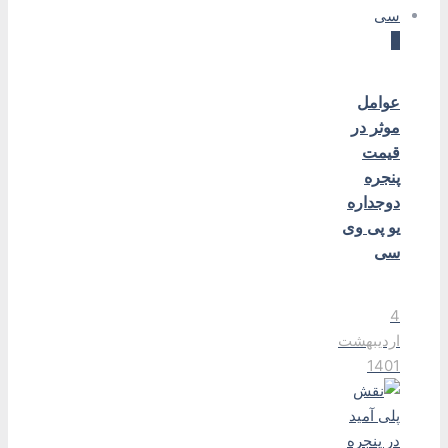
0
عوامل
موثر در
قیمت
پنجره
دوجداره
یو پی وی
سی
4
اردیبهشت
1401