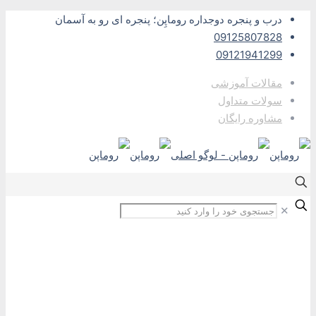
درب و پنجره دوجداره روماپِن؛ پنجره ای رو به آسمان
09125807828
09121941299
مقالات آموزشی
سولات متداول
مشاوره رایگان
✕