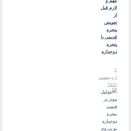
مهم و
لازم قبل
از
تعویض
پنجره
قدیمی با
پنجره
دوجداره
7
اردیبهشت
1401