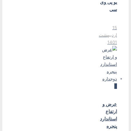
یو پی وی
سی
15
اردیبهشت
1401
0
عرض و
ارتفاع
استاندارد
پنجره