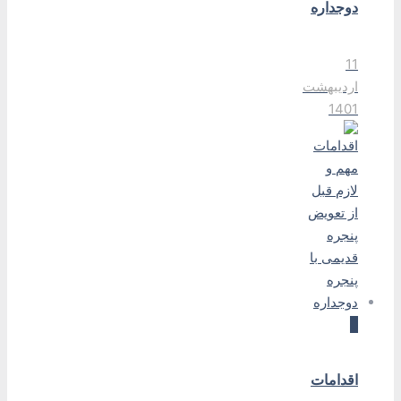
دوجداره
11
اردیبهشت
1401
0
اقدامات