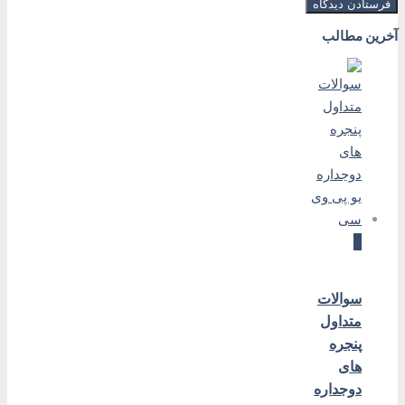
آخرین مطالب
0
سوالات
متداول
پنجره
های
دوجداره