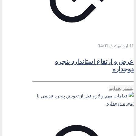
11 اردیبهشت 1401
عرض و ارتفاع استاندارد پنجره
دوجداره
بیشتر بخوانید