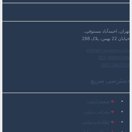
تهران، احمدآباد مستوفی،
خیابان 22 بهمن، پلاک 288
info[at]romapen.com
021-88084369
09125807828
دسترسی سریع
←
صفحه اصلی
←
معرفی روماپن
←
اطلاعات تماس