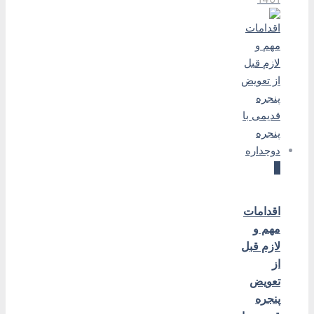
0
اقدامات
مهم و
لازم قبل
از
تعویض
پنجره