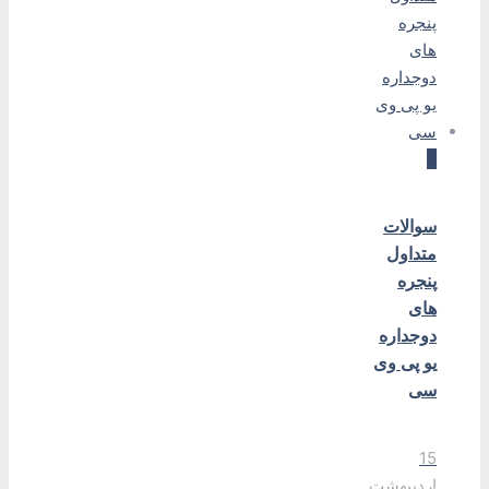
0
سوالات
متداول
پنجره
های
دوجداره
یو پی وی
سی
15
اردیبهشت