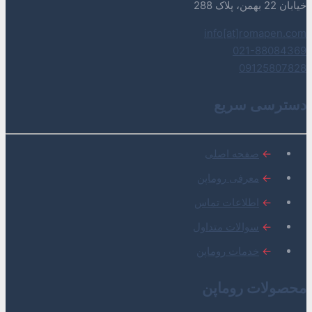
خیابان 22 بهمن، پلاک 288
info[at]romapen.com
021-88084369
09125807828
دسترسی سریع
←
صفحه اصلی
←
معرفی روماپن
←
اطلاعات تماس
←
سوالات متداول
←
خدمات روماپن
محصولات روماپن