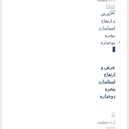
1401
0
عرض و
ارتفاع
استاندارد
پنجره
دوجداره
11
اردیبهشت
1401