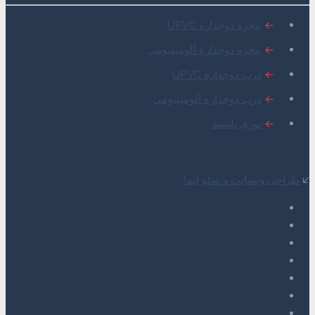
←
پنجره دوجداره UPVC
←
پنجره دوجداره آلومینیومی
←
درب دوجداره UPVC
←
درب دوجداره آلومینیومی
←
توری پلیسه
🡧
طراحی وبسایت و سئو ایما