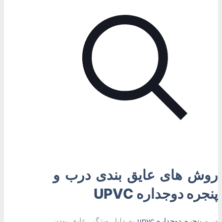
روش های عایق بندی درب و
پنجره دوجداره UPVC
در و
پنجره دوجداره upvc
به دلیل ویژگی عایق بودن