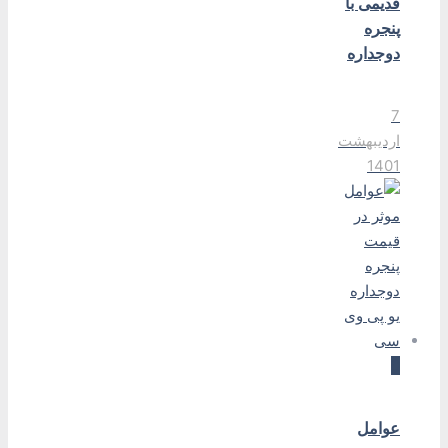
قدیمی با
پنجره
دوجداره
7
اردیبهشت
1401
0
عوامل