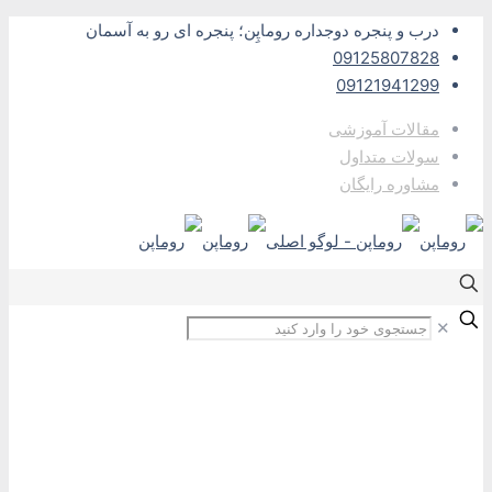
درب و پنجره دوجداره روماپِن؛ پنجره ای رو به آسمان
09125807828
09121941299
مقالات آموزشی
سولات متداول
مشاوره رایگان
✕