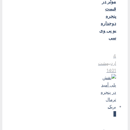
موثر در
قیمت
پنجره
دوجداره
یو پی وی
سی
4
اردیبهشت
1401
0