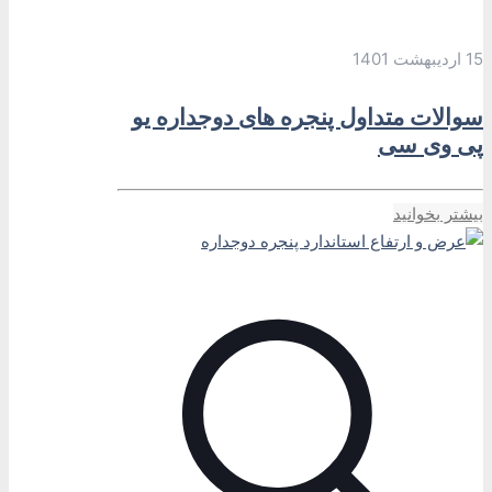
15 اردیبهشت 1401
سوالات متداول پنجره های دوجداره یو
پی وی سی
بیشتر بخوانید