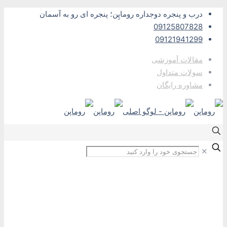
درب و پنجره دوجداره روماپِن؛ پنجره ای رو به آسمان
09125807828
09121941299
مقالات آموزشی
سولات متداول
مشاوره رایگان
✕