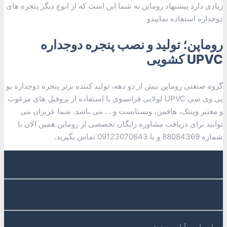
زیادی دارد پیشنهاد روماپن به شما این است که از انوع دیگر پنجره های
دوجداره استفاده نماییدو
روماپن؛ تولید و نصب پنجره دوجداره
UPVC کشویی
گروه صنعتی روماپن بیش از دو دهه، تولید کننده برتر پنجره دوجداره یو
پی وی سی UPVC لولایی فرانسوی با استفاده از پروفیل های مرغوب
و معتبر وینتک، هافمن، ویستابست و ... می باشد. شما عزیزان می
توانید برای دریافت مشاوره رایگان تخصصی از روماپن همین الان با
شماره 88084369 و یا 09123070643 تماس بگیرید.