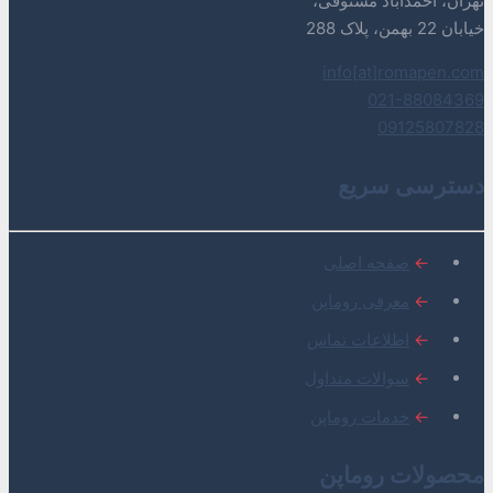
تهران، احمدآباد مستوفی،
خیابان 22 بهمن، پلاک 288
info[at]romapen.com
021-88084369
09125807828
دسترسی سریع
←
صفحه اصلی
←
معرفی روماپن
←
اطلاعات تماس
←
سوالات متداول
←
خدمات روماپن
محصولات روماپن