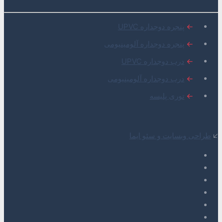
←
پنجره دوجداره UPVC
←
پنجره دوجداره آلومینیومی
←
درب دوجداره UPVC
←
درب دوجداره آلومینیومی
←
توری پلیسه
🡧
طراحی وبسایت و سئو ایما